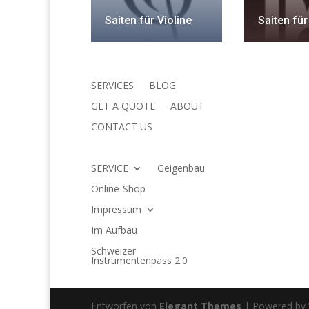
Saiten für Violine
Saiten für
SERVICES
BLOG
GET A QUOTE
ABOUT
CONTACT US
SERVICE
Geigenbau
Online-Shop
Impressum
Im Aufbau
Schweizer
Instrumentenpass 2.0
Entworfen von
Elegant Themes
| Powered by