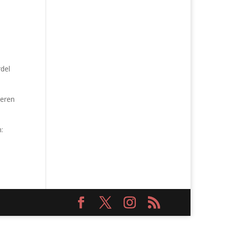
rdel
geren
: