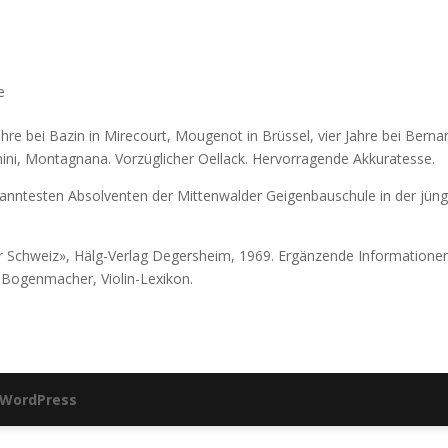
e
hre bei Bazin in Mirecourt, Mougenot in Brüssel, vier Jahre bei Berna
gnini, Montagnana. Vorzüglicher Oellack. Hervorragende Akkuratesse.
kanntesten Absolventen der Mittenwalder Geigenbauschule in der jün
r Schweiz», Hälg-Verlag Degersheim, 1969. Ergänzende Informationen
Bogenmacher, Violin-Lexikon.
WordPress