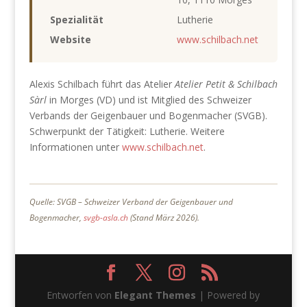
Spezialität
Lutherie
Website
www.schilbach.net
Alexis Schilbach führt das Atelier
Atelier Petit & Schilbach
Sàrl
in Morges (VD) und ist Mitglied des Schweizer
Verbands der Geigenbauer und Bogenmacher (SVGB).
Schwerpunkt der Tätigkeit: Lutherie. Weitere
Informationen unter
www.schilbach.net
.
Quelle: SVGB – Schweizer Verband der Geigenbauer und
Bogenmacher,
svgb-asla.ch
(Stand März 2026).
Entworfen von
Elegant Themes
| Powered by