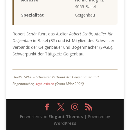
4055 Basel
Spezialität
Geigenbau
Robert Schär führt das Atelier
Robert Schär, Atelier für
Geigenbau
in Basel (BS) und ist Mitglied des Schweizer
Verbands der Geigenbauer und Bogenmacher (SVGB).
Schwerpunkt der Tätigkeit: Geigenbau.
Quelle: SVGB – Schweizer Verband der Geigenbauer und
Bogenmacher,
svgb-asla.ch
(Stand März 2026).
Entworfen von
Elegant Themes
| Powered by
WordPress