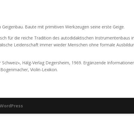
m Geigenbau. Baute mit primitiven Werkzeugen seine erste Geige.
ch für die reiche Tradition des autodidaktischen Instrumentenbaus i
alische Leidenschaft immer wieder Menschen ohne formale Ausbildu
r Schweiz», Hälg-Verlag Degersheim, 1969. Ergänzende Informationen
Bogenmacher, Violin-Lexikon.
WordPress