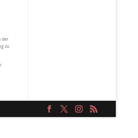
n der
ng zu
: