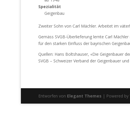
Spezialität
Geigenbau
Zweiter Sohn von Carl Mächler. Arbeitet im väterl
Gemäss SVGB-Überlieferung lernte Carl Mächler in
für den starken Einfluss der bayrischen Geigenb
Quellen: Hans Boltshauser, «Die Geigenbauer de
SVGB – Schweizer Verband der Geigenbauer und 
Entworfen von
Elegant Themes
| Powered by