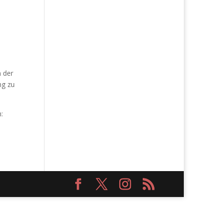
n der
ng zu
: