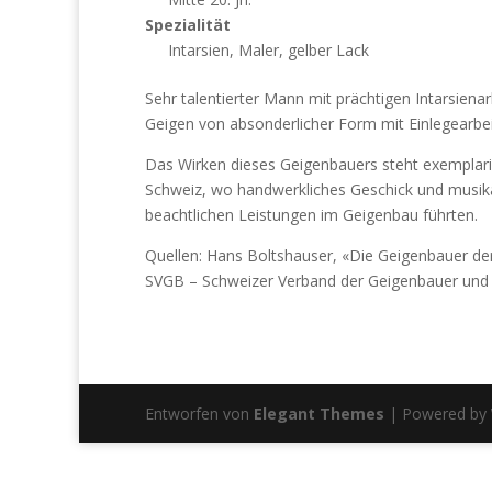
Spezialität
Intarsien, Maler, gelber Lack
Sehr talentierter Mann mit prächtigen Intarsiena
Geigen von absonderlicher Form mit Einlegearbei
Das Wirken dieses Geigenbauers steht exemplaris
Schweiz, wo handwerkliches Geschick und musik
beachtlichen Leistungen im Geigenbau führten.
Quellen: Hans Boltshauser, «Die Geigenbauer de
SVGB – Schweizer Verband der Geigenbauer und 
Entworfen von
Elegant Themes
| Powered by